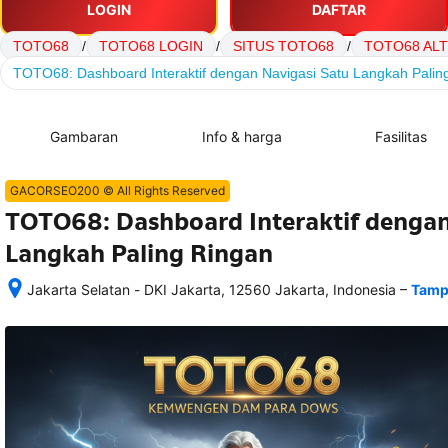
LOGIN
DAFTAR
TOTO68
/
TOTO68 LOGIN
/
SITUS TOTO68
/
TOTO68 AL
TOTO68: Dashboard Interaktif dengan Navigasi Satu Langkah Palin
Gambaran
Info & harga
Fasilitas
GACORSEO200 © All Rights Reserved
TOTO68: Dashboard Interaktif dengan
Langkah Paling Ringan
–
Jakarta Selatan - DKI Jakarta, 12560 Jakarta, Indonesia
Tamp
Setelah 
memesan, 
semua 
rincian 
akomodasi 
termasuk 
nomor 