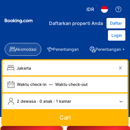
IDR
Daftarkan properti Anda
Daftar
Login
Akomodasi
Penerbangan
Penerbangan + Ho
Waktu check-in
—
Waktu check-out
2 dewasa · 0 anak · 1 kamar
Cari