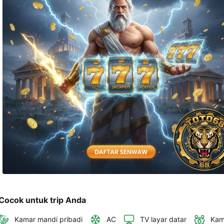
telepon 
dan 
alamat 
akan 
disertakan 
dalam 
konfirmasi 
pemesanan 
dan 
akun 
Anda.
Cocok untuk trip Anda
Kamar mandi pribadi
AC
TV layar datar
Kam